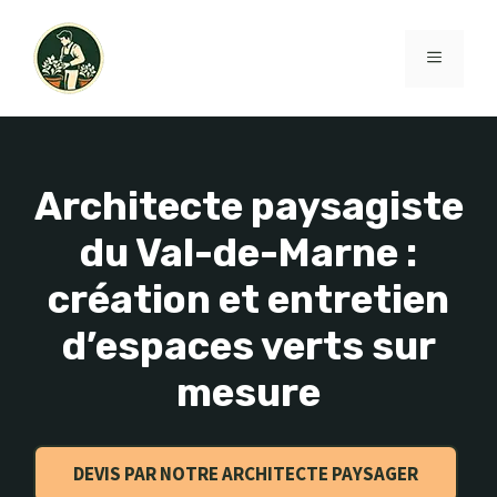
Aller
au
MENU
contenu
Architecte paysagiste
du Val-de-Marne :
création et entretien
d’espaces verts sur
mesure
DEVIS PAR NOTRE ARCHITECTE PAYSAGER